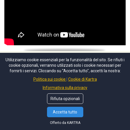
Utilizziamo cookie essenziali per la funzionalità del sito. Se rifiuti i
Revit o archicad? La parola a Enrica.
cookie opzionali, verranno utilizzati solo i cookie necessari per
fornirti i servizi. Cliccando su "Accetta tutto", accetti la nostra:
Politica sui cookie
Cookie di Kartra
"Il corso è veramente stimolante, molto chiaro e per
DOMANDE SUI CORSI?
Informativa sulla privacy
niente scontato. Giada ha la capacità, nei suoi video, di
Prenota la consulenza di orientamento gratuita
tenere sempre alta l'attenzione e ti svela anche piccoli
Rifiuta opzionali
BUONO SCONTO del 10%
escamotage che si rivelano grandi perle per risparmiare
Iscrivendoti alla newsletter
Accetta tutto
tempo!".
ARCHITETTO
Offerto da KARTRA