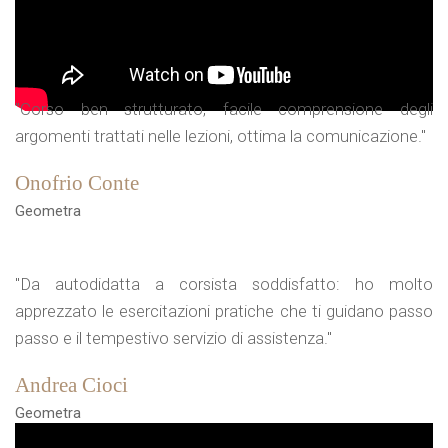
"Corso ben strutturato, facile comprensione degli
argomenti trattati nelle lezioni, ottima la comunicazione."
Onofrio Conte
Geometra
"Da autodidatta a corsista soddisfatto: ho molto
apprezzato le esercitazioni pratiche che ti guidano passo
passo e il tempestivo servizio di assistenza."
Andrea Cioci
Geometra